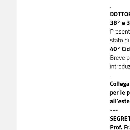
.
DOTTOR
38° e 3
Presenta
stato d
40° Cic
Breve pr
introdu
.
Collega
per le 
all’este
---
SEGRET
Prof. 