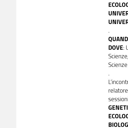
ECOLO
UNIVER
UNIVER
.
QUAN
DOVE
:
Scienze
Scienz
.
L’incont
relator
sessioni
GENETI
ECOLOG
BIOLOG