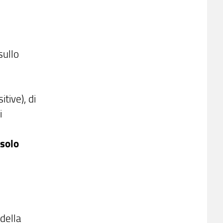
sullo
tive), di
i
 solo
della