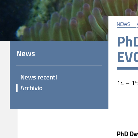
NEWS
PhD
EV
News
News recenti
14 – 15
Archivio
PhD Day