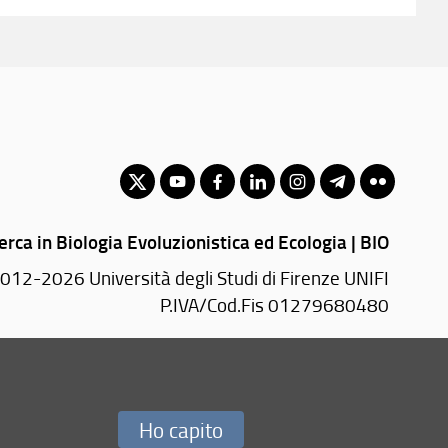
erca in Biologia Evoluzionistica ed Ecologia | BIO
012-2026 Università degli Studi di Firenze UNIFI
P.IVA/Cod.Fis 01279680480
a del Piano, 6 - 50019 Sesto Fiorentino (FI)
PEC:
bio(AT)pec.unifi.it
Ho capito
Redazione Web