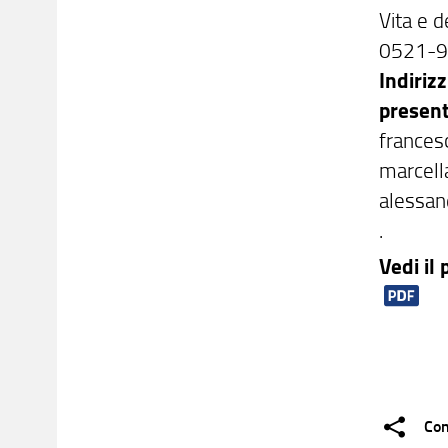
Vita e d
0521-9
Indirizz
present
frances
marcell
alessan
.
Vedi il
Con