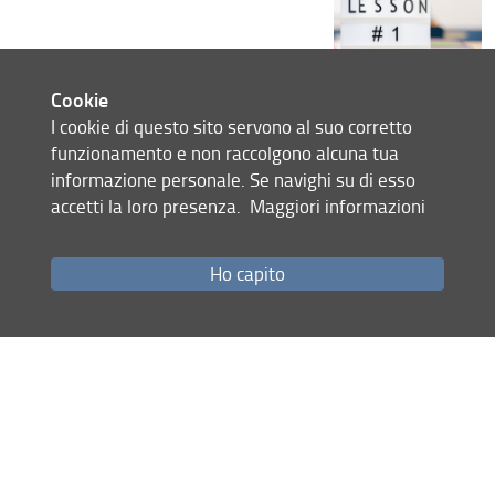
PRIMA LEZIONE:
Cookie
QUANDO
: MERCOLEDì 12 ORE 16.15
I cookie di questo sito servono al suo corretto
DOVE
: PLESSO DIDATTICO MORGAGNI-
funzionamento e non raccolgono alcuna tua
AULA 215
informazione personale. Se navighi su di esso
06 Marzo 2025 (
Archiviata
)
accetti la loro presenza.
Maggiori informazioni
Condividi
Ho capito
Mappa del sito
RSS feed
Privacy
Note Legali
Accessibilità e usabilità
Monitoraggio