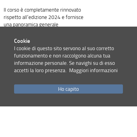
Il corso è completamente rinnovato
rispetto all’edizione 2024 e fornisce
una panoramica generale
sulle possibilità di
pubblicazione delle
proprie ricerche, con approfondimenti
Cookie
su temi quali Open Access,
I cookie di questo sito servono al suo corretto
FLORE, contratti trasformativi, editoria
funzionamento e non raccolgono alcuna tua
predatoria e Creative Commons.
informazione personale. Se navighi su di esso
accetti la loro presenza.
Maggiori informazioni
Si compone di 6 argomenti generali
più una sezione di approfondimento
Ho capito
per ciascun Corso di Dottorato dove
sono presentate le risorse di maggior
interesse per i diversi ambiti di
ricerca.
Il corso è disponibile su piattaforma