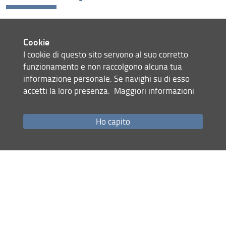
Cookie
I cookie di questo sito servono al suo corretto
funzionamento e non raccolgono alcuna tua
Consulta la pagina dedicata (URL)
informazione personale. Se navighi su di esso
06 Febbraio 2026 (
Archiviata
)
accetti la loro presenza.
Maggiori informazioni
Condividi
Ho capito
Mappa del sito
RSS feed
Privacy
Note Legali
Accessibilità e usabilità
Monitoraggio